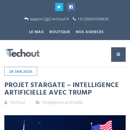
support [@] techout.fr
+33 (0)650508830
LE MAG
BOUTIQUE
NOS AGENCES
26
JAN
2025
PROJET STARGATE – INTELLIGENCE
ARTIFICIELLE AVEC TRUMP
Techout
Intelligence artificielle