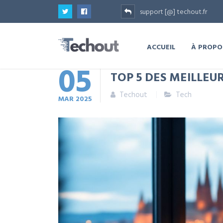
support [@] techout.fr
ACCUEIL
À PROPO
05
TOP 5 DES MEILLEU
Techout
Tech
MAR
2025