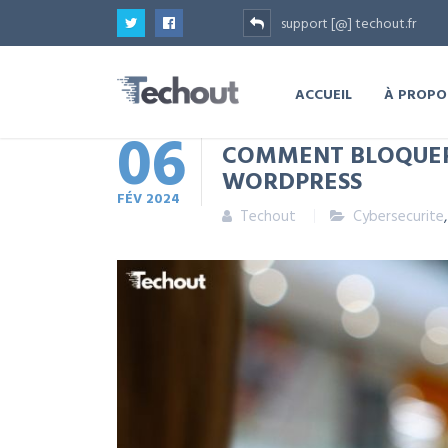
support [@] techout.fr
ACCUEIL
À PROPO
06
COMMENT BLOQUER D
WORDPRESS
FÉV
2024
Techout
Cybersecurite