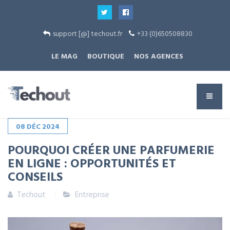
support [@] techout.fr
+33 (0)650508830
LE MAG
BOUTIQUE
NOS AGENCES
08
DÉC
2024
POURQUOI CRÉER UNE PARFUMERIE
EN LIGNE : OPPORTUNITÉS ET
CONSEILS
Techout
Entreprise