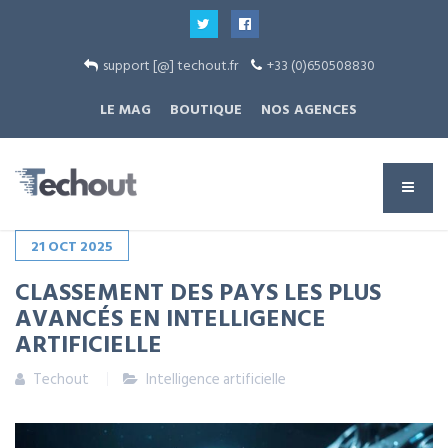
support [@] techout.fr
+33 (0)650508830
LE MAG
BOUTIQUE
NOS AGENCES
21
OCT
2025
CLASSEMENT DES PAYS LES PLUS
AVANCÉS EN INTELLIGENCE
ARTIFICIELLE
Techout
Intelligence artificielle