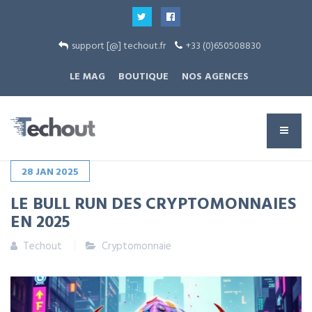
support [@] techout.fr
+33 (0)650508830
LE MAG
BOUTIQUE
NOS AGENCES
28
JAN
2025
LE BULL RUN DES CRYPTOMONNAIES
EN 2025
Techout
Cryptomonnaie