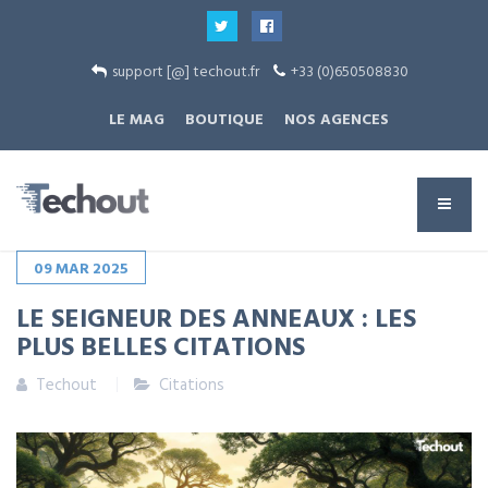
support [@] techout.fr
+33 (0)650508830
LE MAG
BOUTIQUE
NOS AGENCES
09
MAR
2025
LE SEIGNEUR DES ANNEAUX : LES
PLUS BELLES CITATIONS
Techout
Citations