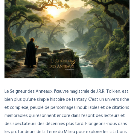
Le Seigneur des Anneaux, l'œuvre magistrale de J.R.R. Tolkien, est
bien plus qu'une simple histoire de fantasy. C'est un univers riche
et complexe, peuplé de personnages inoubliables et de citations
mémorables qui résonnent encore dans l'esprit des lecteurs et
des spectateurs des décennies plus tard. Plongeons-nous dans
les profondeurs de la Terre du Milieu pour explorer les citations