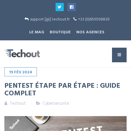
support [@] techout.fr
+33 (0)650508830
LE MAG
BOUTIQUE
NOS AGENCES
19
FÉV
2024
PENTEST ÉTAPE PAR ÉTAPE : GUIDE
COMPLET
Techout
Cybersecurite