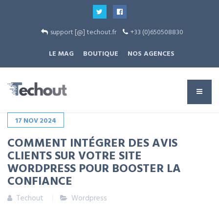
support [@] techout.fr
+33 (0)650508830
LE MAG
BOUTIQUE
NOS AGENCES
17
NOV
2024
COMMENT INTÉGRER DES AVIS
CLIENTS SUR VOTRE SITE
WORDPRESS POUR BOOSTER LA
CONFIANCE
Techout
Wordpress