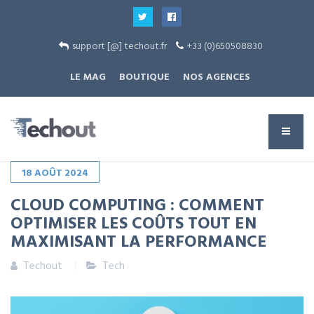
support [@] techout.fr
+33 (0)650508830
LE MAG
BOUTIQUE
NOS AGENCES
18
AOÛT
2024
CLOUD COMPUTING : COMMENT
OPTIMISER LES COÛTS TOUT EN
MAXIMISANT LA PERFORMANCE
Techout
Tech