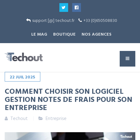
support [@] techout.fr
+33 (0)650508830
LE MAG
BOUTIQUE
NOS AGENCES
22
JUIL
2025
COMMENT CHOISIR SON LOGICIEL
GESTION NOTES DE FRAIS POUR SON
ENTREPRISE
Techout
Entreprise