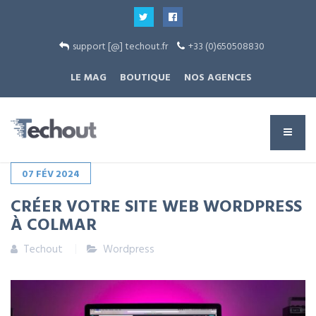
support [@] techout.fr
+33 (0)650508830
LE MAG
BOUTIQUE
NOS AGENCES
07
FÉV
2024
CRÉER VOTRE SITE WEB WORDPRESS
À COLMAR
Techout
Wordpress