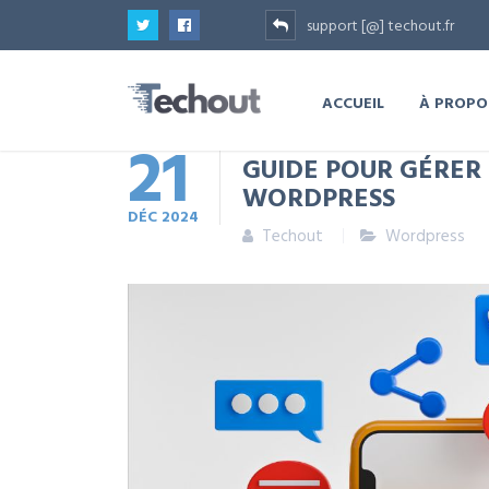
support [@] techout.fr
ACCUEIL
À PROPO
21
GUIDE POUR GÉRER 
WORDPRESS
DÉC
2024
Techout
Wordpress