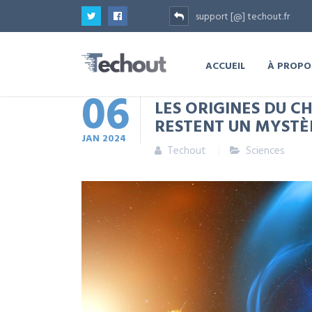
support [@] techout.fr
ACCUEIL
À PROPO
06
LES ORIGINES DU 
RESTENT UN MYSTÈ
JAN
2024
Techout
Sciences