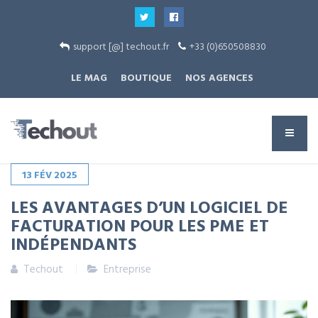
support [@] techout.fr
+33 (0)650508830
LE MAG
BOUTIQUE
NOS AGENCES
13
FÉV
2025
LES AVANTAGES D’UN LOGICIEL DE
FACTURATION POUR LES PME ET
INDÉPENDANTS
Techout
Entreprise