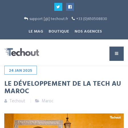
support [@] techout.fr
+33 (0)650508830
LE MAG
BOUTIQUE
NOS AGENCES
24
JAN
2025
LE DÉVELOPPEMENT DE LA TECH AU
MAROC
Techout
Maroc