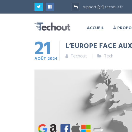
support [@] techout.fr
ACCUEIL
À PROPO
21
L’EUROPE FACE AU
Techout
Tech
AOÛT
2024