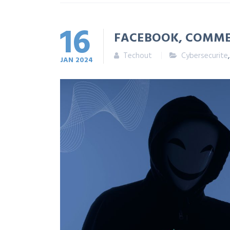
16
FACEBOOK, COMMEN
Techout
Cybersecurite
JAN
2024