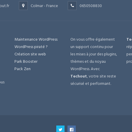
out.fr
Colmar - France
0650508830
Maintenance WordPress
On vous offre également
Te
e
WordPress piraté ?
un support continu pour
rép
Création site web
les mises à jour des plugins,
per
Park Booster
thèmes et du noyau
pro
Pack Zen
WordPress. Avec
Techout
, votre site reste
ous
sécurisé et performant.