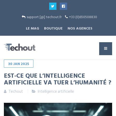
support [@] techout.fr
+33 (0)650508830
LE MAG
BOUTIQUE
NOS AGENCES
30
JAN
2025
EST-CE QUE L’INTELLIGENCE
ARTIFICIELLE VA TUER L’HUMANITÉ ?
Techout
Intelligence artificielle