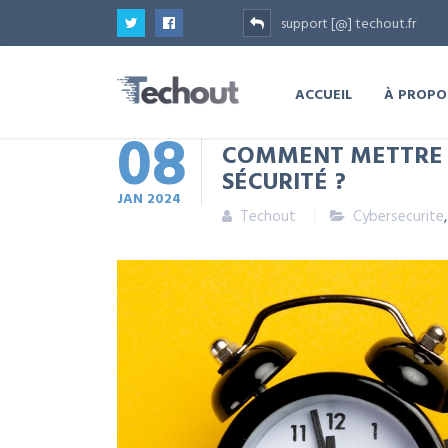
support [@] techout.fr
ACCUEIL
À PROPO
08
COMMENT METTRE 
SÉCURITÉ ?
JAN
2024
Techout
Cybersecurite