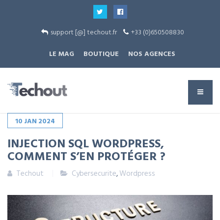
support [@] techout.fr
+33 (0)650508830
LE MAG
BOUTIQUE
NOS AGENCES
10
JAN
2024
INJECTION SQL WORDPRESS,
COMMENT S’EN PROTÉGER ?
Techout
Cybersecurite
,
Wordpress