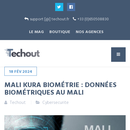
support [@] techout.fr
+33 (0)650508830
LE MAG
BOUTIQUE
NOS AGENCES
18
FÉV
2024
MALI KURA BIOMÉTRIE : DONNÉES
BIOMÉTRIQUES AU MALI
Techout
Cybersecurite