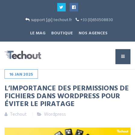
support [@] techout.fr
+33 (0)650508830
LE MAG
BOUTIQUE
NOS AGENCES
16
JAN
2025
L’IMPORTANCE DES PERMISSIONS DE
FICHIERS DANS WORDPRESS POUR
ÉVITER LE PIRATAGE
Techout
Wordpress