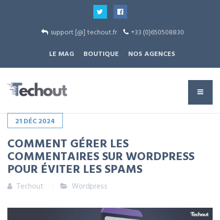
support [@] techout.fr
+33 (0)650508830
LE MAG
BOUTIQUE
NOS AGENCES
21
DÉC
2024
COMMENT GÉRER LES
COMMENTAIRES SUR WORDPRESS
POUR ÉVITER LES SPAMS
Techout
Wordpress