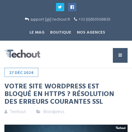
support [@] techout.fr
+33 (0)650508830
LE MAG
BOUTIQUE
NOS AGENCES
27
DÉC
2024
VOTRE SITE WORDPRESS EST
BLOQUÉ EN HTTPS ? RÉSOLUTION
DES ERREURS COURANTES SSL
Techout
Wordpress