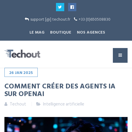
support [@] techout.fr
+33 (0)650508830
LE MAG
BOUTIQUE
NOS AGENCES
26
JAN
2025
COMMENT CRÉER DES AGENTS IA
SUR OPENAI
Techout
Intelligence artificielle