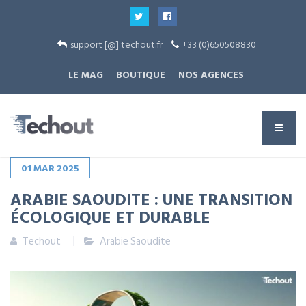
support [@] techout.fr
+33 (0)650508830
LE MAG
BOUTIQUE
NOS AGENCES
01
MAR
2025
ARABIE SAOUDITE : UNE TRANSITION
ÉCOLOGIQUE ET DURABLE
Techout
Arabie Saoudite