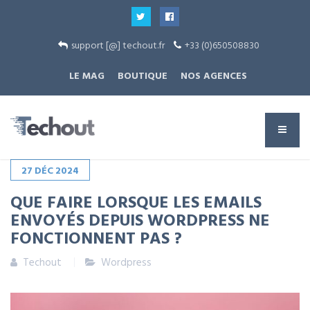
support [@] techout.fr
+33 (0)650508830
LE MAG
BOUTIQUE
NOS AGENCES
27
DÉC
2024
QUE FAIRE LORSQUE LES EMAILS
ENVOYÉS DEPUIS WORDPRESS NE
FONCTIONNENT PAS ?
Techout
Wordpress