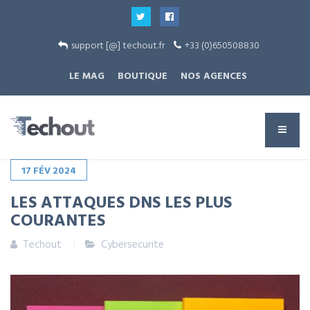
support [@] techout.fr
+33 (0)650508830
LE MAG
BOUTIQUE
NOS AGENCES
17
FÉV
2024
LES ATTAQUES DNS LES PLUS
COURANTES
Techout
Cybersecurite