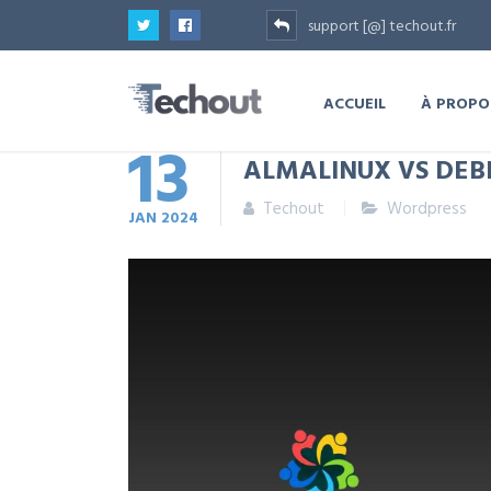
support [@] techout.fr
ACCUEIL
À PROPO
13
ALMALINUX VS DEBI
Techout
Wordpress
JAN
2024