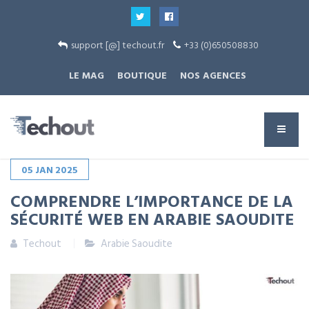
support [@] techout.fr
+33 (0)650508830
LE MAG
BOUTIQUE
NOS AGENCES
05
JAN
2025
COMPRENDRE L’IMPORTANCE DE LA
SÉCURITÉ WEB EN ARABIE SAOUDITE
Techout
Arabie Saoudite