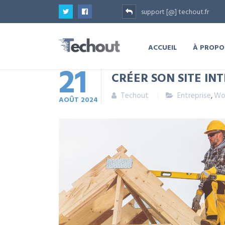
support [@] techout.fr
ACCUEIL
À PROPO
21
CRÉER SON SITE I
Techout
Entreprise
,
Wo
AOÛT
2024