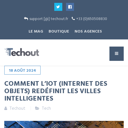
support [@] techout.fr
+33 (0)650508830
LE MAG
BOUTIQUE
NOS AGENCES
18
AOÛT
2024
COMMENT L’IOT (INTERNET DES
OBJETS) REDÉFINIT LES VILLES
INTELLIGENTES
Techout
Tech