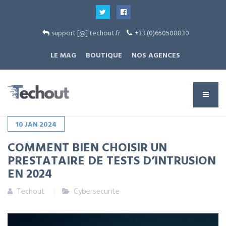
support [@] techout.fr
+33 (0)650508830
LE MAG
BOUTIQUE
NOS AGENCES
10
JAN
2024
COMMENT BIEN CHOISIR UN
PRESTATAIRE DE TESTS D’INTRUSION
EN 2024
Techout
Cybersecurite