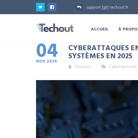
support [@] techout.fr
ACCUEIL
À PROPO
04
CYBERATTAQUES EN
SYSTÈMES EN 2025
NOV
2024
Techout
Cybersecurite