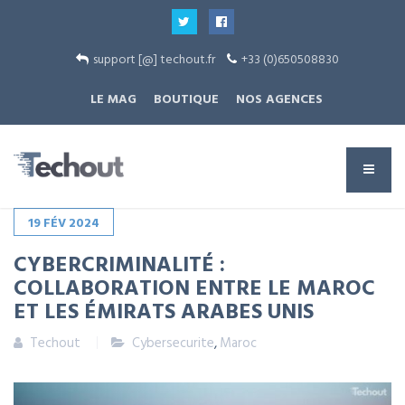
support [@] techout.fr
+33 (0)650508830
LE MAG
BOUTIQUE
NOS AGENCES
19
FÉV
2024
CYBERCRIMINALITÉ :
COLLABORATION ENTRE LE MAROC
ET LES ÉMIRATS ARABES UNIS
Techout
Cybersecurite
,
Maroc