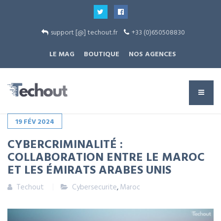
support [@] techout.fr
+33 (0)650508830
LE MAG
BOUTIQUE
NOS AGENCES
19
FÉV
2024
CYBERCRIMINALITÉ :
COLLABORATION ENTRE LE MAROC
ET LES ÉMIRATS ARABES UNIS
Techout
Cybersecurite
,
Maroc