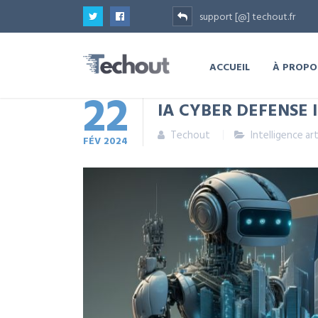
support [@] techout.fr
ACCUEIL
À PROPO
22
IA CYBER ​​DEFENSE
Techout
Intelligence art
FÉV
2024