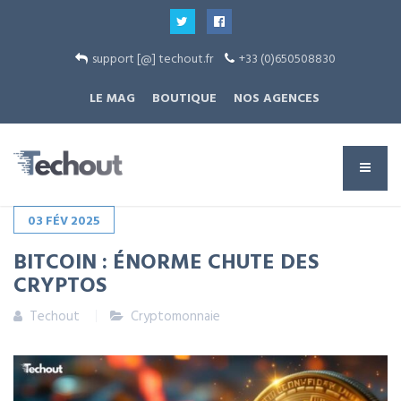
support [@] techout.fr
+33 (0)650508830
LE MAG
BOUTIQUE
NOS AGENCES
03
FÉV
2025
BITCOIN : ÉNORME CHUTE DES
CRYPTOS
Techout
Cryptomonnaie