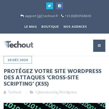
support [@] techout.fr
+33 (0)650508830
LE MAG
BOUTIQUE
NOS AGENCES
24
DÉC
2024
PROTÉGEZ VOTRE SITE WORDPRESS
DES ATTAQUES ‘CROSS-SITE
SCRIPTING’ (XSS)
Techout
Cybersecurite
,
Wordpress