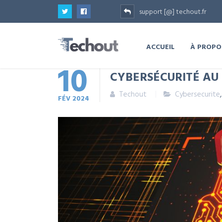
support [@] techout.fr
ACCUEIL
À PROPO
10
CYBERSÉCURITÉ AU
Techout
Cybersecurite
FÉV
2024