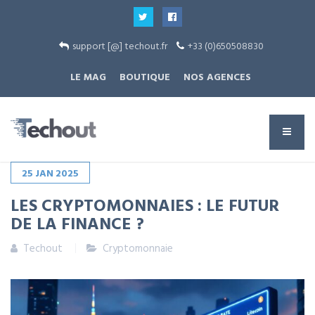
support [@] techout.fr
+33 (0)650508830
LE MAG
BOUTIQUE
NOS AGENCES
25
JAN
2025
LES CRYPTOMONNAIES : LE FUTUR
DE LA FINANCE ?
Techout
Cryptomonnaie