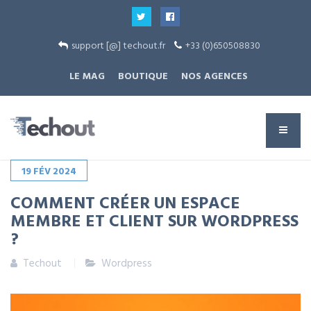
support [@] techout.fr
+33 (0)650508830
LE MAG
BOUTIQUE
NOS AGENCES
19
FÉV
2024
COMMENT CRÉER UN ESPACE
MEMBRE ET CLIENT SUR WORDPRESS
?
Techout
Wordpress