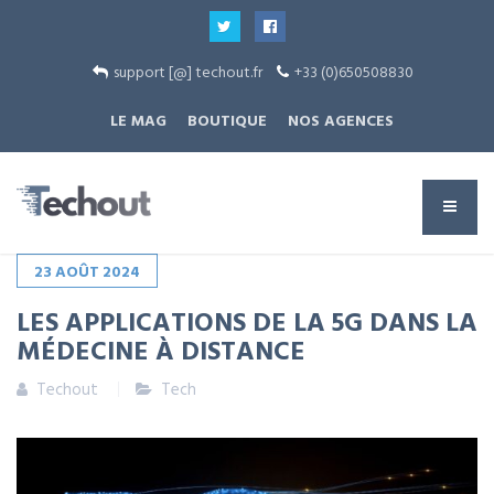
support [@] techout.fr
+33 (0)650508830
LE MAG
BOUTIQUE
NOS AGENCES
23
AOÛT
2024
LES APPLICATIONS DE LA 5G DANS LA
MÉDECINE À DISTANCE
Techout
Tech