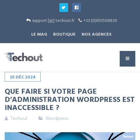
support [@] techout.fr
+33 (0)650508830
LE MAG
BOUTIQUE
NOS AGENCES
25
DÉC
2024
QUE FAIRE SI VOTRE PAGE
D’ADMINISTRATION WORDPRESS EST
INACCESSIBLE ?
Techout
Wordpress