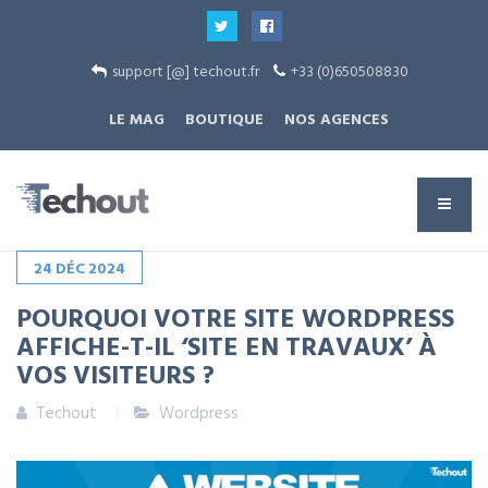
support [@] techout.fr
+33 (0)650508830
LE MAG
BOUTIQUE
NOS AGENCES
24
DÉC
2024
POURQUOI VOTRE SITE WORDPRESS
AFFICHE-T-IL ‘SITE EN TRAVAUX’ À
VOS VISITEURS ?
Techout
Wordpress