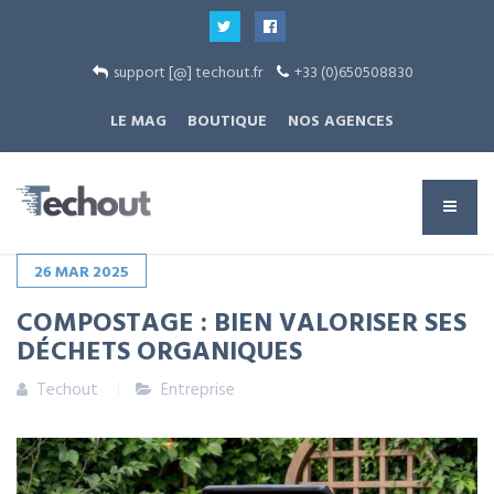
support [@] techout.fr
+33 (0)650508830
LE MAG
BOUTIQUE
NOS AGENCES
26
MAR
2025
COMPOSTAGE : BIEN VALORISER SES
DÉCHETS ORGANIQUES
Techout
Entreprise