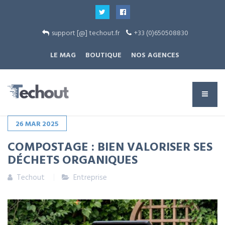
support [@] techout.fr
+33 (0)650508830
LE MAG
BOUTIQUE
NOS AGENCES
26
MAR
2025
COMPOSTAGE : BIEN VALORISER SES
DÉCHETS ORGANIQUES
Techout
Entreprise