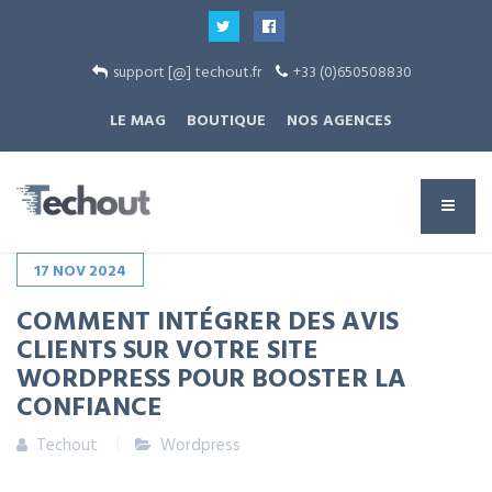
support [@] techout.fr
+33 (0)650508830
LE MAG
BOUTIQUE
NOS AGENCES
17
NOV
2024
COMMENT INTÉGRER DES AVIS
CLIENTS SUR VOTRE SITE
WORDPRESS POUR BOOSTER LA
CONFIANCE
Techout
Wordpress