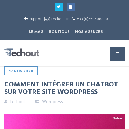
support [@] techout.fr
+33 (0)650508830
LE MAG
BOUTIQUE
NOS AGENCES
17
NOV
2024
COMMENT INTÉGRER UN CHATBOT
SUR VOTRE SITE WORDPRESS
Techout
Wordpress