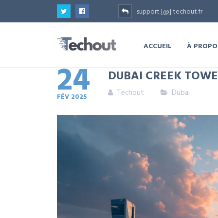
support [@] techout.fr
ACCUEIL
À PROPO
24
DUBAI CREEK TOWE
Techout
Dubai
FÉV
2025